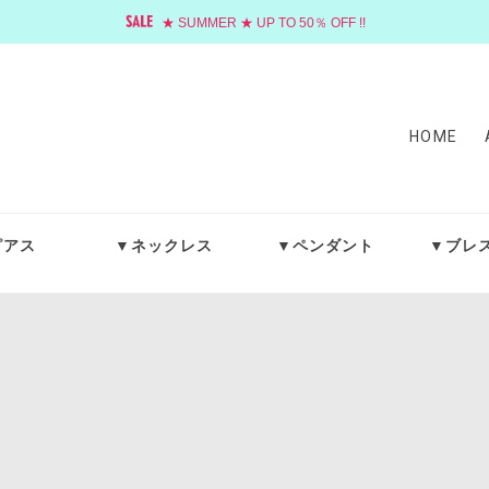
★ SUMMER ★ UP TO 50％ OFF !!
HOME
ピアス
▼ネックレス
▼ペンダント
▼ブレ