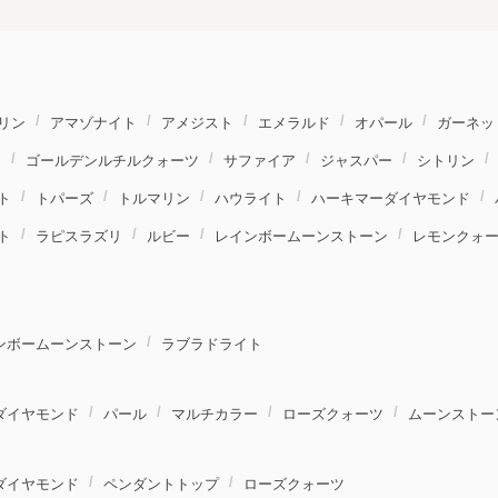
リン
アマゾナイト
アメジスト
エメラルド
オパール
ガーネッ
ト
ゴールデンルチルクォーツ
サファイア
ジャスパー
シトリン
ト
トパーズ
トルマリン
ハウライト
ハーキマーダイヤモンド
ト
ラピスラズリ
ルビー
レインボームーンストーン
レモンクォ
ンボームーンストーン
ラブラドライト
ダイヤモンド
パール
マルチカラー
ローズクォーツ
ムーンストー
ダイヤモンド
ペンダントトップ
ローズクォーツ