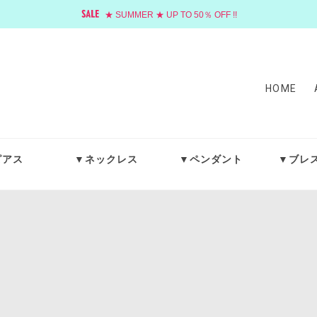
★ SUMMER ★ UP TO 50％ OFF !!
HOME
ピアス
▼ネックレス
▼ペンダント
▼ブレ