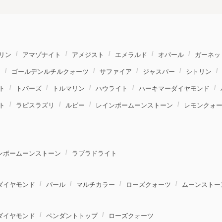
リン
アマゾナイト
アメジスト
エメラルド
オパール
ガーネッ
ト
ゴールデンルチルクォーツ
サファイア
ジャスパー
シトリン
ト
トパーズ
トルマリン
ハウライト
ハーキマーダイヤモンド
ト
ラピスラズリ
ルビー
レインボームーンストーン
レモンクォ
ンボームーンストーン
ラブラドライト
ダイヤモンド
パール
マルチカラー
ローズクォーツ
ムーンストー
ダイヤモンド
ペンダントトップ
ローズクォーツ