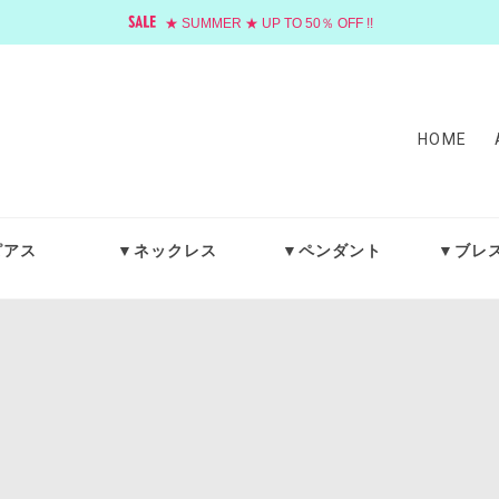
★ SUMMER ★ UP TO 50％ OFF !!
HOME
ピアス
▼ネックレス
▼ペンダント
▼ブレ